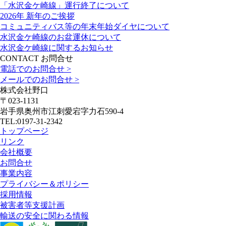
「水沢金ケ崎線」運行終了について
2026年 新年のご挨拶
コミュニティバス等の年末年始ダイヤについて
水沢金ケ崎線のお盆運休について
水沢金ケ崎線に関するお知らせ
CONTACT
お問合せ
電話でのお問合せ >
メールでのお問合せ >
株式会社野口
〒023-1131
岩手県奥州市江刺愛宕字力石590-4
TEL:0197-31-2342
トップページ
リンク
会社概要
お問合せ
事業内容
プライバシー＆ポリシー
採用情報
被害者等支援計画
輸送の安全に関わる情報